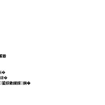
冪爺
鏋�
皟鐮�
鍙婃敹鐩婇娴�