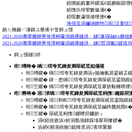
銆愭姤鍛婁环鏍笺€戜腑鏂囩増锟�
銆愯仈绯荤數璇濄€�
銆愮數瀛愰偖绠便€�
浼佷笟涓嬭浇鍗忚
涓汉寰佽
鎮ㄦ槸鍚﹀湪鏌ユ壘浠ヤ笅鎶ュ憡
2021-2026骞翠腑鍥界传澶栫嚎涓婂厜鏈洪」鐩彲琛屾€х爺
2021-2026骞翠腑鍥界传澶栫嚎涓婂厜鏈洪」鐩晢涓氳鍒掍
鎶ュ憡鐩綍
绗竴绔� 绱绾夸笂鍏夋満琛屼笟姒傝堪
绗竴鑺� 绱绾夸笂鍏夋満浜у搧瀹氫箟鍙婂叾
绗簩鑺� 鍏ㄧ悆绱绾夸笂鍏夋満琛屼笟鍙戝睍
绗笁鑺� 绱绾夸笂鍏夋満琛屼笟搴旂敤棰嗗煙
绗簩绔� 涓浗绱绾夸笂鍏夋満琛屼笟杩愯鐘跺喌
绗竴鑺� 涓浗绱绾夸笂鍏夋満琛屼笟鍙戝睍
绗簩鑺� 绱绾夸笂鍏夋満琛屼笟鏀跨瓥姹囨€
绗笁鑺� 琛屼笟杩愯鎯呭喌鐮旂┒
涓€銆佺敓浜т紒涓氬強鍏跺垎甯冩儏鍐�
浜屻€侀渶姹傚鎴烽泦涓害璋冪爺