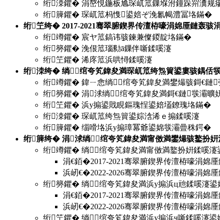
绗洓鑺� 涓嶅悓鍦板尯琛屼笟鏁堢泭鐘跺喌瀵规
绗簲鑺� 琛屼笟杩愯鍙婄ぞ浼氱幆澧冨垎鏋�
绗笁绔� 2017-2021骞翠腑鍥界传澶栫嚎涓婂厜鏈轰骇
绗竴鑺� 宸ヤ笟鎬讳骇鍊兼儏鍐靛垎鏋�
绗簩鑺� 浼佷笟瑙勬ā鏁伴噺鍒嗘瀽
绗笁鑺� 浠庝笟浜哄憳鍒嗘瀽
绗洓绔� 绱绾夸笂鍏夋満琛屼笟绔炰簤鍙婁骇鍝佸
绗竴鑺� 鍏ㄧ悆绱绾夸笂鍏夋満鐢熶骇鎶€鏈
绗簩鑺� 涓浗绱绾夸笂鍏夋満鎶€鏈彂灞曠
绗笁鑺� 浜у搧鍙戝睍鏂瑰悜鍙婄壒鐐瑰垎鏋�
绗洓鑺� 琛屼笟绔炰簤鍙婃浛浠ｅ搧鍒嗘瀽
绗簲鑺� 缁嗗垎浜у搧璋冪爺鍙婂彂灞曡秼鍔�
绗簲绔� 涓浗绱绾夸笂鍏夋満甯傚満鐢熶骇鐜扮
绗竴鑺� 绱绾夸笂鍏夋満甯傚満鐜扮姸鍒嗘瀽
涓€銆�2017-2021骞翠腑鍥界传澶栫嚎涓婂
浜屻€�2022-2026骞翠腑鍥界传澶栫嚎涓
绗簩鑺� 绱绾夸笂鍏夋満浜у搧浜ц兘鍒嗘瀽鍙
涓€銆�2017-2021骞翠腑鍥界传澶栫嚎涓
浜屻€�2022-2026骞翠腑鍥界传澶栫嚎涓婂
绗笁鑺� 绱绾夸笂鍏夋満浜у搧浜ч噺鍒嗘瀽鍙