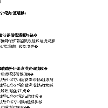
瘮
缁冭埍浜т笟瑙勬ā
鍙婁骇鍝佸彂灞曞垎鏋�
熶骇鎶€鏈強鍙戝睍鐘跺喌瀵规瘮
鏈彂灞曠姸鍐靛垎鏋�
鐢熶骇鐜扮姸涓庨渶姹傝皟鏌�
扮姸鍒嗘瀽鍙婇娴�
ユ挙绂昏缁冭埍甯傚満瑙勬ā鍒嗘瀽
ユ挙绂昏缁冭埍甯傚満瑙勬ā棰勬祴
兘鍒嗘瀽鍙婇娴�
ユ挙绂昏缁冭埍浜ц兘鍒嗘瀽
ユ挙绂昏缁冭埍浜ц兘棰勬祴
噺鍒嗘瀽鍙婇娴�