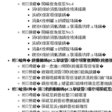
绗洓鑺� 閲嶇偣浼佷笟No.4
涓€銆佷紒涓氬強鍝佺墝浠嬬粛
浜屻€佷富瑕佷骇鍝�
涓夈€佺粡钀ョ姸鍐靛垎鏋�
鍥涖€佷紒涓氭湭鏉ュ彂灞曟垬鐣ュ垎鏋�
绗簲鑺� 閲嶇偣浼佷笟No.5
涓€銆佷紒涓氬強鍝佺墝浠嬬粛
浜屻€佷富瑕佷骇鍝�
涓夈€佺粡钀ョ姸鍐靛垎鏋�
鍥涖€佷紒涓氭湭鏉ュ彂灞曟垬鐣ュ垎鏋�
绗崄绔� 姘撮檰绱ф€ユ挙绂昏缁冭埍甯傚満闇€姹傚
绗竴鑺� 鍏ㄧ悆瀹㈡埛闇€姹備富瑕佸垎甯�
绗簩鑺� 鍥藉唴涓昏闇€姹傚鎴疯皟鐮�
绗笁鑺� 鍥藉唴鍒嗕富瑕佸湴鍖洪渶姹傝妯″垎
绗洓鑺� 鍝佺墝璁ょ煡鍙婂鎴锋秷璐圭悊蹇佃
绗崄涓€绔� 涓浗姘撮檰绱ф€ユ挙绂昏缁冭埍琛屼
绗竴鑺� 琛屼笟鎶曡祫鐜鍒嗘瀽
绗簩鑺� 琛屼笟鎶曡祫瓒嬪娍鍒嗘瀽
绗笁鑺� 琛屼笟浜у搧鎶曡祫鏂瑰悜