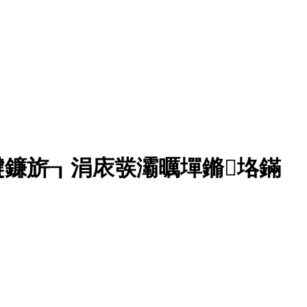
冩煡鐮旂┒涓庡彂灞曞墠鏅垎鏋