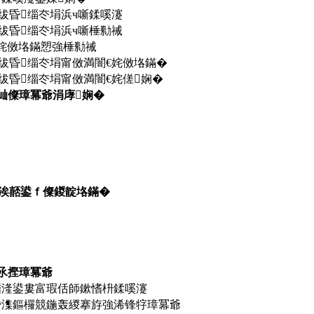
ユ挙绂昏缁冭埍浜ч噺鍒嗘瀽
ユ挙绂昏缁冭埍浜ч噺棰勬祴
€姹傚垎鏋愬強棰勬祴
ユ挙绂昏缁冭埍甯傚満闇€姹傚垎鏋�
ユ挙绂昏缁冭埍甯傚満闇€姹傞娴�
琛屾儏璋冪爺涓庨娴�
埍杩涘嚭鍙ｆ儏鍐靛垎鏋�
涓氶摼璋冪爺
愭湰鍙婁富瑕佸師鏉愭枡鍒嗘瀽
鍘熸潗鏂欏競鍦轰緵搴斿強浠锋牸璋冪爺