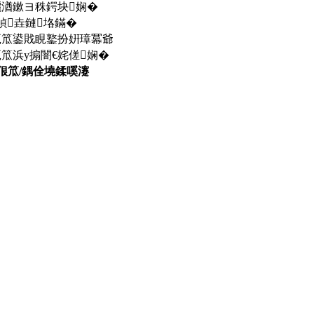
欐湭鏉ヨ秼鍔块娴�
鍞垚鏈垎鏋�
屼笟鍙戝睍鐜扮姸璋冪爺
笟浜у搧闇€姹傞娴�
佷笟/鍝佺墝鍒嗘瀽