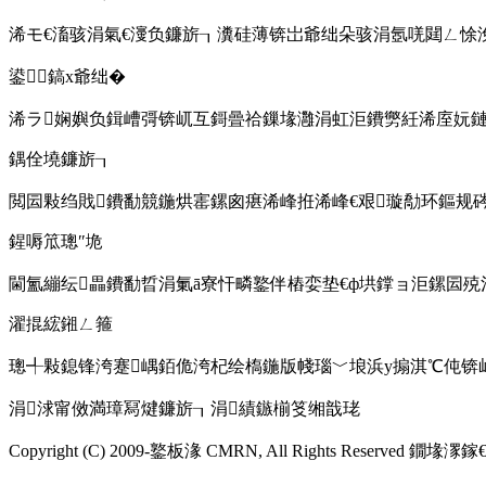
浠モ€滀骇涓氣€濅负鐮旂┒瀵硅薄锛岀爺绌朵骇涓氬唴閮ㄥ悇
鍙鎬х爺绌�
浠ラ娴嬩负鍓嶆彁锛屼互鎶曡祫鏁堟灉涓虹洰鐨勶紝浠庢妧鏈
鍝佺墝鐮旂┒
閲囩敤绉戝鐨勫競鍦烘寚鏍囪瘎浠峰拰浠峰€艰璇勪环鏂规
鍟嗕笟璁″垝
閫氳繃纭畾鐨勫晢涓氭ā寮忓疄鐜伴樁娈垫€ф垬鐣ョ洰鏍囩殑
濯掍綋鎺ㄥ箍
璁╃敤鎴锋洿蹇嵎銆佹洿杞绘槗鍦版帴瑙﹀埌浜у搧淇℃伅锛
涓浗甯傚満璋冩煡鐮旂┒涓績鏃椾笅缃戠珯
Copyright (C) 2009-鐜板湪 CMRN, All Rights Reserved 鐗堟