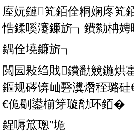
庢妧鏈笂銆佺粡娴庝笂
悎鍒嗘瀽鐮旂┒鐨勬柟娉
鍝佺墝鐮旂┒
閲囩敤绉戝鐨勫競鍦烘
鏂规硶锛屾礊瀵熸秷璐硅
€佹劅鍙椾笌璇勪环銆�
鍟嗕笟璁″垝