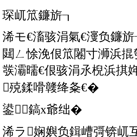
琛屼笟鐮旂┒
浠モ€滀骇涓氣€濅负鐮
閮ㄥ悇浼佷笟闂寸浉浜掍
彂灞曘€佷骇涓氶棿浜掑
殑鍒嗗竷绛夈€�
鍙鎬х爺绌�
浠ラ娴嬩负鍓嶆彁锛屼