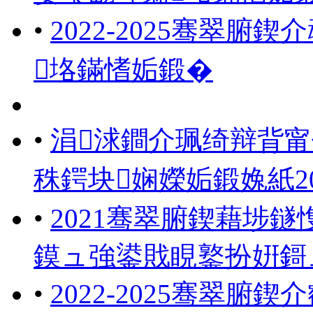
•
2022-2025骞翠
垎鏋愭姤鍛�
•
涓浗鐧介珮绮辩背
秼鍔块娴嬫姤鍛婏紙202
•
2021骞翠腑鍥藉埗
鏌ュ強鍙戝睍鐜扮姸鎶
•
2022-2025骞翠