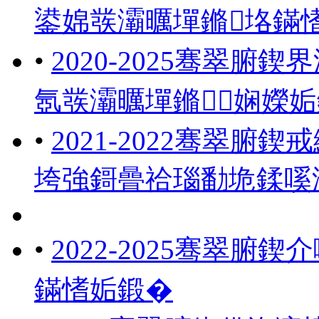
鍙婂彂灞曞墠鏅垎鏋
•
2020-2025骞翠
氬彂灞曞墠鏅娴嬫
•
2021-2022骞翠
垮強鎶曡祫瑙勫垝鍒嗘
•
2022-2025骞翠
鏋愭姤鍛�