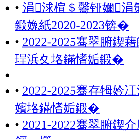
•
涓浗楦＄毊铔嬭涓
鍛婏紙2020-2023锛�
•
2022-2025骞翠
珵浜夊垎鏋愭姤鍛�
•
2022-2025骞存
嬪垎鏋愭姤鍛�
•
2021-2022骞翠