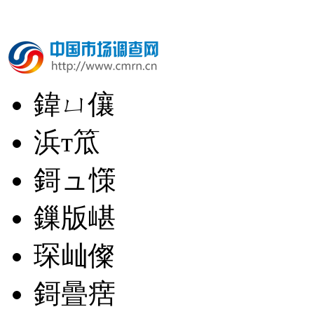
鍏ㄩ儴
浜т笟
鎶ュ憡
鏁版嵁
琛屾儏
鎶曡瘔