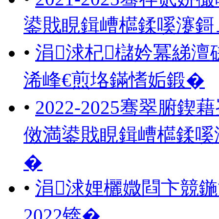
鍙戝睍鍓嶆櫙鍒嗘瀽鎶
•
涓浗杞櫧妗冪綈澶
浠峰€煎垎鏋愭姤鍛�
•
2022-2025骞翠
傚満鍙戝睍鍓嶆櫙鍒嗘
�
•
涓浗娌欐媺閰卞競鍦
2022锛�