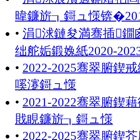
暐鐮旂┒鎶ュ憡锛�2018
•
涓浗鏈夋満骞插鐗
绌舵姤鍛婏紙2020-202
•
2022-2025骞翠
嗘瀽鎶ュ憡
•
2021-2022骞翠腑
戝睍鐮旂┒鎶ュ憡
•
2022-2025骞翠