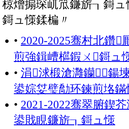
椋熷搧琛屼笟鐮旂┒鎶ュ
鎶ュ憡鍒楄〃
•
2020-2025骞村
煎強鍓嶆櫙鍜ㄨ鎶ュ
•
涓浗椴滄灉钄鍚
鍙婃姇璧勪环鍊煎垎鏋
•
2021-2022骞翠
鍙戝睍鐮旂┒鎶ュ憡