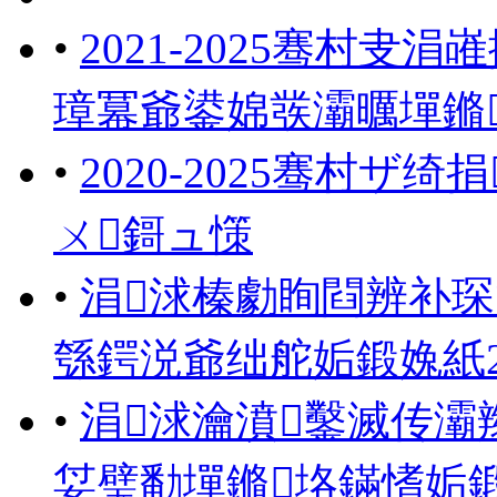
•
2021-2025骞村
璋冪爺鍙婂彂灞曞墠鏅
•
2020-2025骞村
ㄨ鎶ュ憡
•
涓浗榛勮眴閰辨补
綔鍔涚爺绌舵姤鍛婏紙202
•
涓浗瀹濆鑿滅传
姇璧勫墠鏅垎鏋愭姤鍛婏