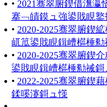
•
2021骞翠腑鍥借潕
搴﹁皟鏌ュ強鍙戝睍鐜
•
2020-2025骞翠
屼笟鍙戝睍鍓嶆櫙棰勬
•
2020-2025骞翠
鍙戝睍鍓嶆櫙棰勬祴鎶
•
2022-2025骞翠
鍒嗘瀽鎶ュ憡