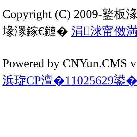
Copyright (C) 2009-鐜板湪 
堟潈鎵€鏈�
涓浗甯傚
Powered by CNYun.
浜琁CP澶�11025629鍙�