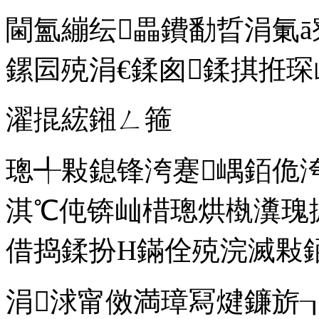
閫氳繃纭畾鐨勫晢涓氭ā
鏍囩殑涓€鍒囪鍒掑拰琛
濯掍綋鎺ㄥ箍
璁╃敤鎴锋洿蹇嵎銆佹
淇℃伅锛屾棤璁烘槸瀵瑰
借捣鍒扮Н鏋佺殑浣滅敤
涓浗甯傚満璋冩煡鐮旂