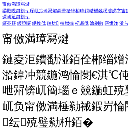
甯傚満璋冩煡
鍙戝睍鐮旂┒
琛屼笟璋冩煡
鎶曡祫绛栫暐
鍓嶆櫙鍒嗘瀽
娣卞害
琛屼笟鐮旂┒
鑳芥簮
鍐堕噾
鍖栧伐
鏈烘
椋熷搧
杞诲伐
瀹剁數
寤烘潗
浜ら
甯傚満璋冩煡
鏈夌洰鐨勫湴銆佺郴缁熷
湁鍏冲競鍦鸿惀閿€淇℃
呭喌锛屼簡瑙ｅ競鍦虹殑
屼负甯傚満棰勬祴鍜岃惀
纭殑璧勬枡銆�