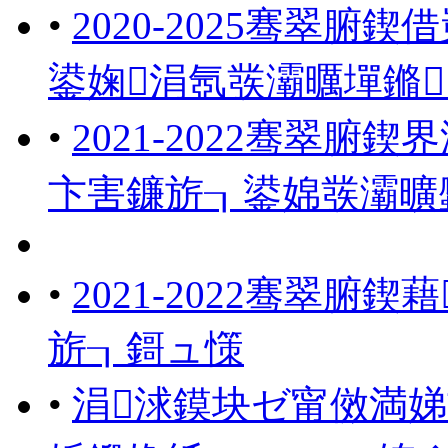
•
2020-2025骞翠
鍙婅涓氬彂灞曞墠鏅
•
2021-2022骞翠
卞害鐮旂┒鍙婂彂灞曠
•
2021-2022骞翠
旂┒鎶ュ憡
•
涓浗鏌块ゼ甯傚満