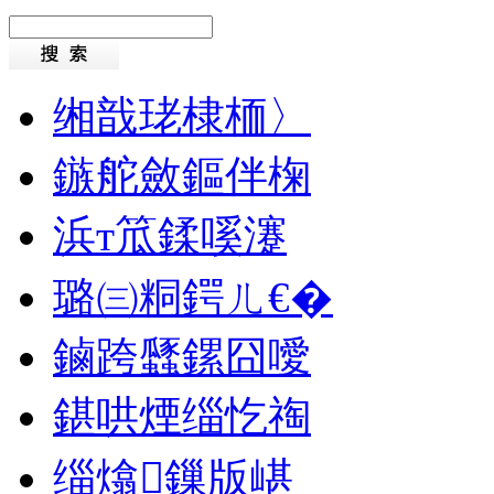
缃戠珯棣栭〉
鏃舵斂鏂伴椈
浜т笟鍒嗘瀽
璐㈢粡鍔ㄦ€�
鏀跨瓥鏍囧噯
鍖哄煙缁忔祹
缁熻鏁版嵁