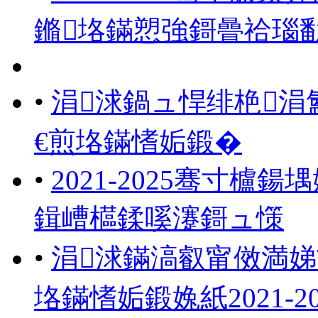
鏅垎鏋愬強鎶曡祫瑙
•
涓浗鍋ュ悍绯栬
€煎垎鏋愭姤鍛�
•
2021-2025骞寸
鍓嶆櫙鍒嗘瀽鎶ュ憡
•
涓浗鏋滈叡甯傚満
垎鏋愭姤鍛婏紙2021-2