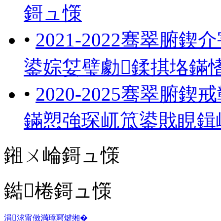
鎶ュ憡
•
2021-2022骞翠
鍙婃姇璧勮鍒掑垎鏋
•
2020-2025骞翠
鏋愬強琛屼笟鍙戝睍鍓
鎺ㄨ崘鎶ュ憡
鐑棬鎶ュ憡
涓浗甯傚満璋冩煡缃�