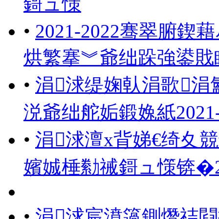
鎶ュ憡
•
2021-2022骞翠
烘繁搴︾爺绌跺強鍙戝
•
涓浗缇婅倝涓歌涓
涚爺绌舵姤鍛婏紙2021-
•
涓浗澶х背娣€绮夊
嬪娍棰勬祴鎶ュ憡锛�202
•
涓浗宸濆簻鍘熸祮