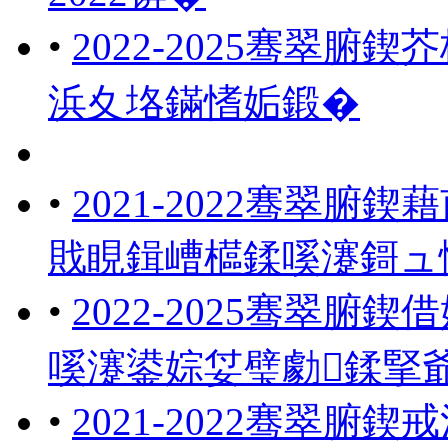
•
2022-2025骞翠
浜夊垎鏋愭姤鍛�
•
2021-2022骞翠
戝睍鍓嶆櫙鍒嗘瀽鎶ュ
•
2022-2025骞翠
嗘瀽鍙婃姇璧勮鍒掔
•
2021-2022骞翠