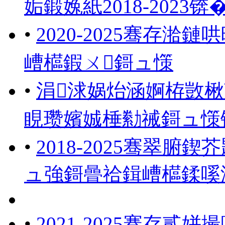
姤鍛婏紙2018-2023锛
•
2020-2025骞存
嶆櫙鍜ㄨ鎶ュ憡
•
涓浗娲炲涵婀栫敳
睍瓒嬪娍棰勬祴鎶ュ憡锛�
•
2018-2025骞翠
ュ強鎶曡祫鍓嶆櫙鍒嗘
•
2021-2025骞存