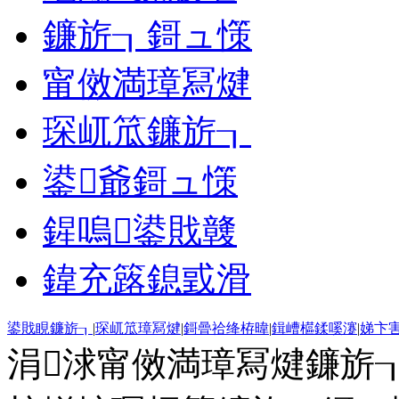
鐮旂┒鎶ュ憡
甯傚満璋冩煡
琛屼笟鐮旂┒
鍙爺鎶ュ憡
鍟嗚鍙戝竷
鍏充簬鎴戜滑
鍙戝睍鐮旂┒
|
琛屼笟璋冩煡
|
鎶曡祫绛栫暐
|
鍓嶆櫙鍒嗘瀽
|
娣卞
涓浗甯傚満璋冩煡鐮旂